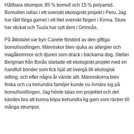
Hållbara strumpor, 85 % bomull och 15 % polyamid.
Bomullen odlas i ett svenskt ekologiskt projekt i Peru. Jag
har låtit färga garnet i ett litet svenskt färgeri i Kinna. Sture
har stickat och Tuula har sytt dem i Grimsås.
På åttiotalet var byn Canete förstörd av den giftiga
bomullsodlingen. Människor blev sjuka av allergier och
magåkommor och djuren som drack i bäckarna dog. Stefan
Bergman från Borås startade ett ekologiskt projekt med en
handfull bönder som fick hjäl att övergå till ekologisk
odling, och efter några år vände allt. Människorna blev
friska och ca trehundra familjer kunde nu livnära sig på
bomullsodlingen. Jag hörde talas om projektet och det
kändes bra att kunna köpa trehundra kg garn som räcker till
många strumpor.